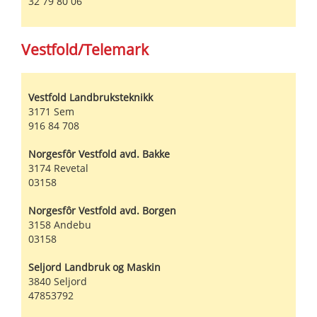
32 79 80 06
Vestfold/Telemark
Vestfold Landbruksteknikk
3171
Sem
916 84 708
Norgesfôr Vestfold avd. Bakke
3174
Revetal
03158
Norgesfôr Vestfold avd. Borgen
3158
Andebu
03158
Seljord Landbruk og Maskin
3840
Seljord
47853792