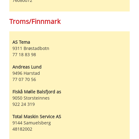
76080072
Troms/Finnmark
AS Tema
9311
Brøstadbotn
77 18 83 98
Andreas Lund
9496
Harstad
77 07 70 56
Fiskå Mølle Balsfjord as
9050
Storsteinnes
922 24 319
Total Maskin Service AS
9144
Samuelsberg
48182002