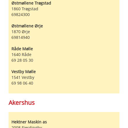
Østmøllene Trøgstad
1860
Trøgstad
69824300
Østmøllene Ørje
1870
Ørje
69814940
Råde Mølle
1640
Råde
69 28 05 30
Vestby Mølle
1541
Vestby
69 98 06 40
Akershus
Hektner Maskin as
2008
Fjerdingby