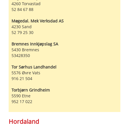
4260
Torvastad
52 84 67 88
Møgedal. Mek Verksdad AS
4230
Sand
52 79 25 30
Bremnes Innkjøpslag SA
5430
Bremnes
53428350
Tor Sørhus Landhandel
5576
Øvre Vats
916 21 504
Torbjørn Grindheim
5590
Etne
952 17 022
Hordaland