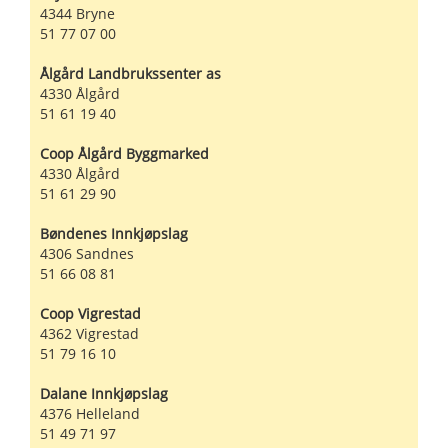
4344
Bryne
51 77 07 00
Ålgård Landbrukssenter as
4330
Ålgård
51 61 19 40
Coop Ålgård Byggmarked
4330
Ålgård
51 61 29 90
Bøndenes Innkjøpslag
4306
Sandnes
51 66 08 81
Coop Vigrestad
4362
Vigrestad
51 79 16 10
Dalane Innkjøpslag
4376
Helleland
51 49 71 97