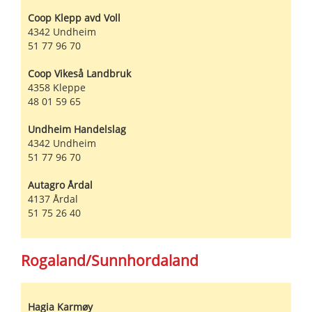
Coop Klepp avd Voll
4342
Undheim
51 77 96 70
Coop Vikeså Landbruk
4358
Kleppe
48 01 59 65
Undheim Handelslag
4342
Undheim
51 77 96 70
Autagro Årdal
4137
Årdal
51 75 26 40
Rogaland/Sunnhordaland
Hagia Karmøy