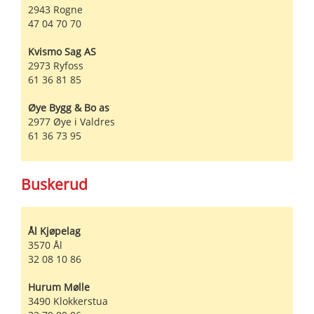
2943
Rogne
47 04 70 70
Kvismo Sag AS
2973
Ryfoss
61 36 81 85
Øye Bygg & Bo as
2977
Øye i Valdres
61 36 73 95
Buskerud
Ål Kjøpelag
3570
Ål
32 08 10 86
Hurum Mølle
3490
Klokkerstua