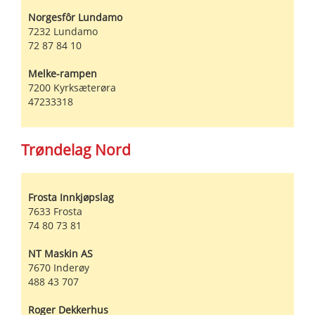
Norgesfôr Lundamo
7232
Lundamo
72 87 84 10
Melke-rampen
7200
Kyrksæterøra
47233318
Trøndelag Nord
Frosta Innkjøpslag
7633
Frosta
74 80 73 81
NT Maskin AS
7670
Inderøy
488 43 707
Roger Dekkerhus