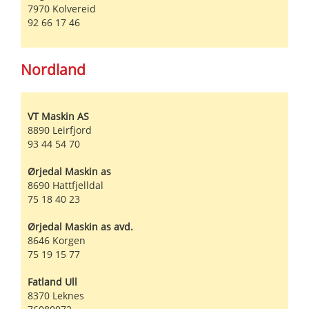
7970
Kolvereid
92 66 17 46
Nordland
VT Maskin AS
8890
Leirfjord
93 44 54 70
Ørjedal Maskin as
8690
Hattfjelldal
75 18 40 23
Ørjedal Maskin as avd.
8646
Korgen
75 19 15 77
Fatland Ull
8370
Leknes