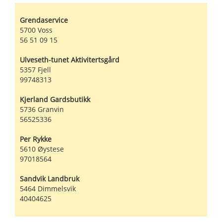
Grendaservice
5700
Voss
56 51 09 15
Ulveseth-tunet Aktivitertsgård
5357
Fjell
99748313
Kjerland Gardsbutikk
5736
Granvin
56525336
Per Rykke
5610
Øystese
97018564
Sandvik Landbruk
5464
Dimmelsvik
40404625