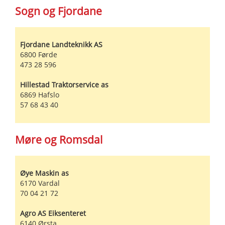
Sogn og Fjordane
Fjordane Landteknikk AS
6800
Førde
473 28 596
Hillestad Traktorservice as
6869
Hafslo
57 68 43 40
Møre og Romsdal
Øye Maskin as
6170
Vardal
70 04 21 72
Agro AS Eiksenteret
6140
Ørsta