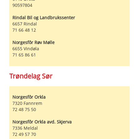
90597804
Rindal Bil og Landbrukssenter
6657
Rindal
71 66 48 12
Norgesfôr Røv Mølle
6655
Vindøla
71 65 86 61
Trøndelag Sør
Norgesfôr Orkla
7320
Fannrem
72 48 75 50
Norgesfôr Orkla avd. Skjerva
7336
Meldal
72 49 57 70