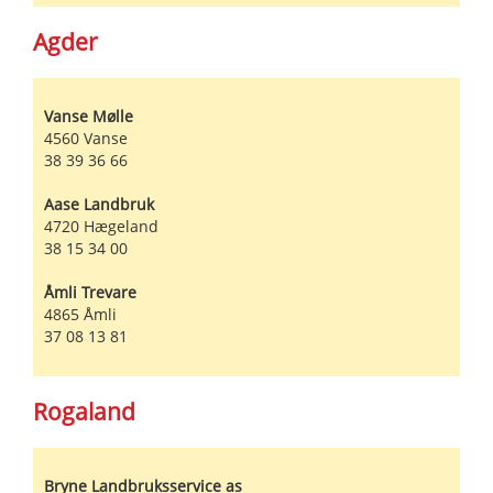
Agder
Vanse Mølle
4560
Vanse
38 39 36 66
Aase Landbruk
4720
Hægeland
38 15 34 00
Åmli Trevare
4865
Åmli
37 08 13 81
Rogaland
Bryne Landbruksservice as