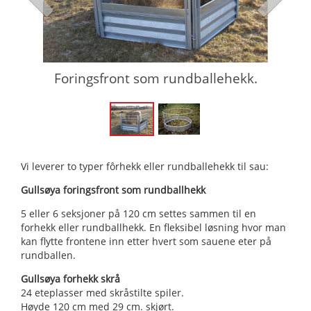
r.
Foringsfront som rundballehekk.
G
Vi leverer to typer fôrhekk eller rundballehekk til sau:
Gullsøya foringsfront som rundballhekk
5 eller 6 seksjoner på 120 cm settes sammen til en
forhekk eller rundballhekk. En fleksibel løsning hvor man
kan flytte frontene inn etter hvert som sauene eter på
rundballen.
Gullsøya forhekk skrå
24 eteplasser med skråstilte spiler.
Høyde 120 cm med 29 cm. skjørt.