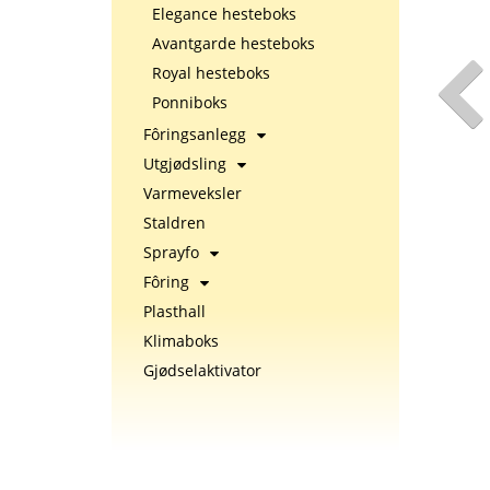
Elegance hesteboks
Avantgarde hesteboks
Royal hesteboks
Ponniboks
Fôringsanlegg
Utgjødsling
Varmeveksler
Staldren
Sprayfo
Fôring
Plasthall
Klimaboks
Gjødselaktivator
r med åpen dør.