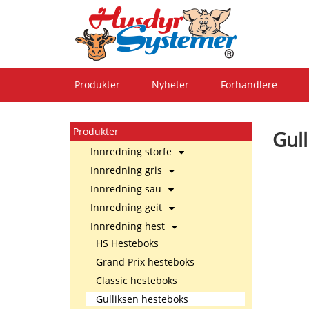
Produkter
Nyheter
Forhandlere
Produkter
Gul
Innredning storfe
Innredning gris
Innredning sau
Innredning geit
Innredning hest
HS Hesteboks
Grand Prix hesteboks
Classic hesteboks
Gulliksen hesteboks