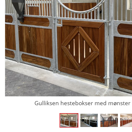
Gulliksen hestebokser med mønster o