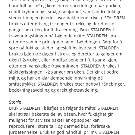
håndfull pr. m² og konsentrer spredningen bak purken,
rundt krybben og i smågrisehjørnet, samt andre fuktige
steder i bingen (steder hvor bakteriene trives). STALDREN
brukes etter grising tre dager i strekk, og deretter to
ganger om uken, inntil fravenning. Bruk STALDREN i
fravenningsbingen på følgende måte: STALDREN spres
etter de samme prinsipper som i fødebingen. Sørg for å
spre på fuktige steder, spesielt hvilearealet. STALDREN
brukes igjen tre dager i strekk, og deretter to ganger om
uken i 2-4 uker, eller inntil grisene er i full gang igjen,
etter den vanskelige fravenningen. STALDREN brukes i
slaktegrisbingen 1-2 ganger om uken. Det gir et bedre
miljø, og har en klar dempende innvirkning på
smittetrykket. STALDREN brukes etter behov i rånebinger,
bedekningsavdeling og drektighetsavdeling.
Storfe
Bruk STALDREN i båsfjøs på følgende måte: STALDREN
skal strøs i bakerste del av båsen, hvor fuktighet gir
mulighet for at visse bakterier og sopper kan
reprodusere i store tall, og dermed bl.a. forårsake
jurbetennelse. Bruk en god håndfull pr. m². STALDREN