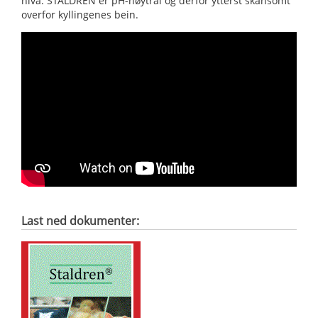
nivå. STALDREN er pH-nøytral og derfor ytterst skånsomt
overfor kyllingenes bein.
Last ned dokumenter: