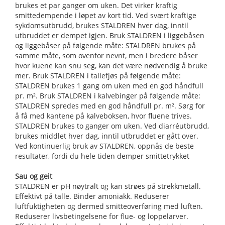
brukes et par ganger om uken. Det virker kraftig
smittedempende i løpet av kort tid. Ved svært kraftige
sykdomsutbrudd, brukes STALDREN hver dag, inntil
utbruddet er dempet igjen. Bruk STALDREN i liggebåsen
og liggebåser på følgende måte: STALDREN brukes på
samme måte, som ovenfor nevnt, men i bredere båser
hvor kuene kan snu seg, kan det være nødvendig å bruke
mer. Bruk STALDREN i tallefjøs på følgende måte:
STALDREN brukes 1 gang om uken med en god håndfull
pr. m². Bruk STALDREN i kalvebinger på følgende måte:
STALDREN spredes med en god håndfull pr. m². Sørg for
å få med kantene på kalveboksen, hvor fluene trives.
STALDREN brukes to ganger om uken. Ved diarréutbrudd,
brukes middlet hver dag, inntil utbruddet er gått over.
Ved kontinuerlig bruk av STALDREN, oppnås de beste
resultater, fordi du hele tiden demper smittetrykket
Sau og geit
STALDREN er pH nøytralt og kan strøes på strekkmetall.
Effektivt på talle. Binder amoniakk. Reduserer
luftfuktigheten og dermed smitteoverføring med luften.
Reduserer livsbetingelsene for flue- og loppelarver.