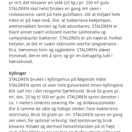
pr m²), det tilsvarer en sekk (25 kg.) pr. 250 m² gulv.
STALDREN skal helst brukes en gang om uken i
redekassene, samt på hele gulvflaten, slik at miljøet hele
tiden er på høyt nivå. Dvs. at bakteriene bekjempes,
ammoniakken bindes og fukt absorberes. STALDREN er
blant annet svært virksomt overfor salmonella og
campylobacter bakterier. STALDREN er ph-nøytral, hvilket
betyder, at det er svært skånsomt overfor omgivelsene -
bl.a. hønsenes bein og eggledere. STALDREN støver
minimalt, det er lett å spre, og gir en behagelig lukt i
hønsehuset.
Kyllinger
STALDREN brukes i kyllingehus på følgende måte:
STALDREN spres ut over hele gulvarealet innen kyllingene
blir satt inn i det rengjorte fjørfehuset. Bruk 50 gram pr.
m², dvs. 25 kg til 500 m² gulv. STALDREN spres deretter i
ca. 1 meters omkrets omkring fôr- og drikkeautomater
(for å ramme de våte og fuktige steder, hvor bakteriene
stortrives). Bruk 50 gram pr. m². STALDREN spres en gang
om uken, for optimal virkning. Ved kontinuerlig bruk
bevares miljøet og dermed helsetilstanden på et høyt