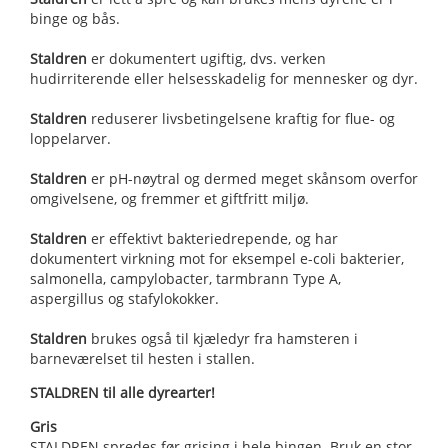
binge og bås.
Staldren
er dokumentert ugiftig, dvs. verken
hudirriterende eller helsesskadelig for mennesker og dyr.
Staldren
reduserer livsbetingelsene kraftig for flue- og
loppelarver.
Staldren
er pH-nøytral og dermed meget skånsom overfor
omgivelsene, og fremmer et giftfritt miljø.
Staldren
er effektivt bakteriedrepende, og har
dokumentert virkning mot for eksempel e-coli bakterier,
salmonella, campylobacter, tarmbrann Type A,
aspergillus og stafylokokker.
Staldren
brukes også til kjæledyr fra hamsteren i
barneværelset til hesten i stallen.
STALDREN til alle dyrearter!
Gris
STALDREN spredes før grising i hele bingen. Bruk en stor