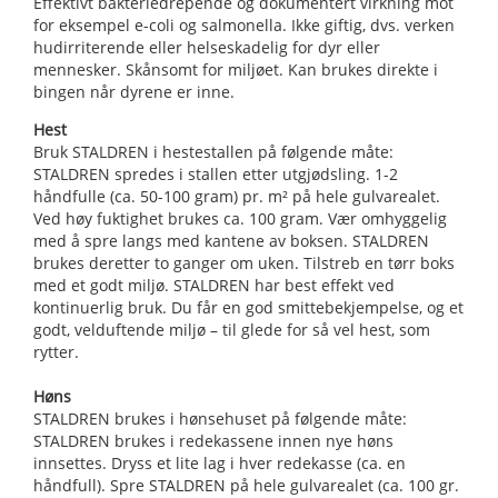
Effektivt bakteriedrepende og dokumentert virkning mot
for eksempel e-coli og salmonella. Ikke giftig, dvs. verken
hudirriterende eller helseskadelig for dyr eller
mennesker. Skånsomt for miljøet. Kan brukes direkte i
bingen når dyrene er inne.
Hest
Bruk STALDREN i hestestallen på følgende måte:
STALDREN spredes i stallen etter utgjødsling. 1-2
håndfulle (ca. 50-100 gram) pr. m² på hele gulvarealet.
Ved høy fuktighet brukes ca. 100 gram. Vær omhyggelig
med å spre langs med kantene av boksen. STALDREN
brukes deretter to ganger om uken. Tilstreb en tørr boks
med et godt miljø. STALDREN har best effekt ved
kontinuerlig bruk. Du får en god smittebekjempelse, og et
godt, velduftende miljø – til glede for så vel hest, som
rytter.
Høns
STALDREN brukes i hønsehuset på følgende måte:
STALDREN brukes i redekassene innen nye høns
innsettes. Dryss et lite lag i hver redekasse (ca. en
håndfull). Spre STALDREN på hele gulvarealet (ca. 100 gr.