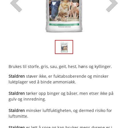
Brukes til storfe, gris, sau, geit, hest, høns og kyllinger.
Staldren
støver ikke, er fuktabsoberende og minsker
luktplager ved å binde ammoniakk.
Staldren
tørker opp binger og båser, men etser ikke på
gulv og innredning.
Staldren
minsker luftfuktigheten, og dermed risiko for
luftsmitte.
Staldren
er lett å spre og kan brukes mens dyrene er i